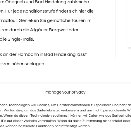
um Oberjoch und Bad Hindelang zahlreiche
n. Für jede Konditionsstufe findet sich hier die
rradtour. Genießen Sie gemütliche Touren im
Touren durch die Allgäuer Bergwelt oder
le Single-Trails.
k an der Hornbahn in Bad Hindelang lässt
erzen höher schlagen.
Manage your privacy
nden Technologien wie Cookies, um Geräteinformationen zu speichern und/oder d
n. Wir tun dies, um das Surferlebnis zu verbessern und um (nicht) personalisierte 
n. Wenn du diesen Technologien zustimmst, können wir Daten wie das Surfverhalt
 IDs auf dieser Website verarbeiten. Wenn du deine Zustimmung nicht erteilst oder
hst, können bestimmte Funktionen beeinträchtigt werden.