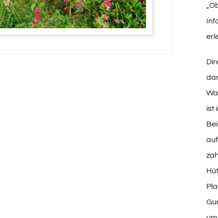
„Ob
Inf
erl
Dir
dar
Wan
ist
Bei
auf
zah
Hüt
Pla
Gun
umr