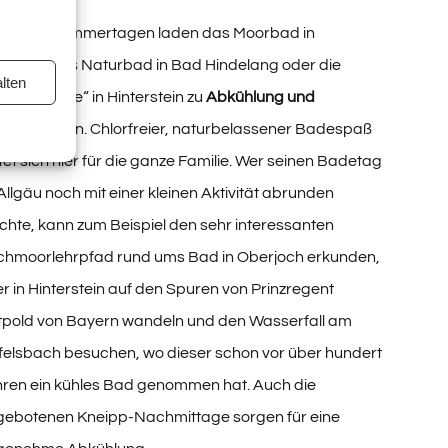
 heißen Sommertagen laden das Moorbad in
rjoch, das Naturbad in Bad Hindelang oder die
lten
inze Gumpe“ in Hinterstein zu
Abkühlung und
rischung
ein. Chlorfreier, naturbelassener Badespaß
tet sich hier für die ganze Familie. Wer seinen Badetag
Allgäu noch mit einer kleinen Aktivität abrunden
hte, kann zum Beispiel den sehr interessanten
chmoorlehrpfad rund ums Bad in Oberjoch erkunden,
r in Hinterstein auf den Spuren von Prinzregent
tpold von Bayern wandeln und den Wasserfall am
felsbach besuchen, wo dieser schon vor über hundert
ren ein kühles Bad genommen hat. Auch die
gebotenen Kneipp-Nachmittage sorgen für eine