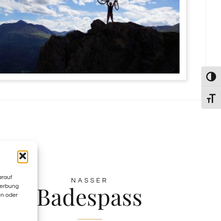
Umsch
Schri
arauf
NASSER
Badespass
Werbung
en oder