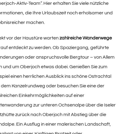
erjoch-Aktiv-Team“. Hier erhalten Sie viele nützliche
ormationen, die Ihre Urlaubszeit noch erholsamer und
ebnisreicher machen.
ekt vor der Haustüre warten
zahlreiche Wanderwege
auf entdeckt zu werden. Ob Spaziergang, geführte
derungen oder anspruchsvolle Bergtour – von Allem
 in und um Oberjoch etwas dabei. Genießen Sie zum
spiel einen herrlichen Ausblick ins schöne Ostrachtal
 dem Kanzelrundweg oder besuchen Sie eine der
lreichen Einkehrmöglichkeiten auf einer
tenwanderung zur unteren Ochsenalpe über die Iseler
tzhütte zurück nach Oberjoch mit Abstieg über die
dalpe. Ein Ausflug in einer malerischen Landschaft,
ahmt von einer zünftigen Brotzeit oder