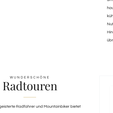
ha
küh
Nut
Hin
übr
WUNDERSCHÖNE
Radtouren
geisterte Radfahrer und Mountainbiker bietet