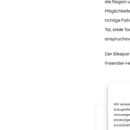
die Region 
Möglichkeite
richtige Fah
Tal, steile 
anspruchsvol
Der Bikepar
Freerider-H
Wir verwe
zuzugreife
anzuzeige
eindeutige
zurückzie