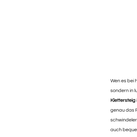
Wen es bei h
sondern in l
Klettersteig
genau das Ri
schwindele
auch beque