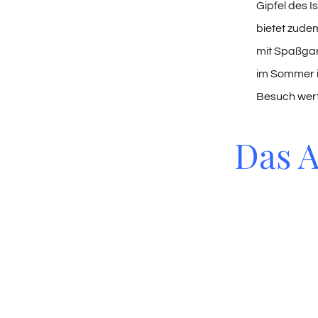
Gipfel des I
bietet zude
mit Spaßgar
im Sommer i
Besuch wert
Das A