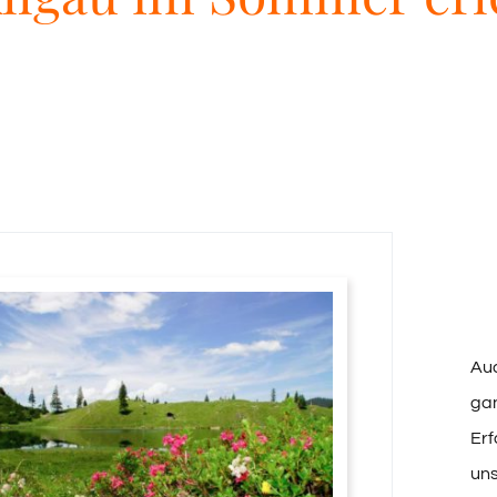
Au
gan
Erf
un