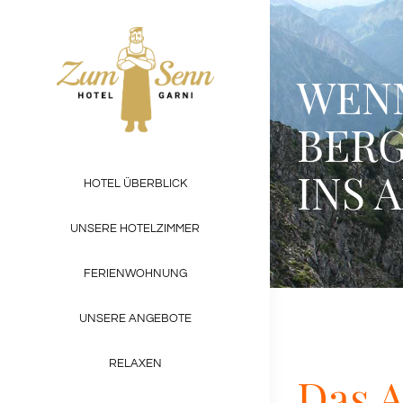
Zum
Inhalt
springen
WENN
BERG
INS 
HOTEL ÜBERBLICK
UNSERE HOTELZIMMER
FERIENWOHNUNG
UNSERE ANGEBOTE
RELAXEN
Das 