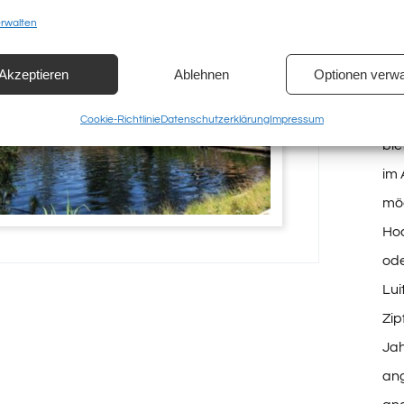
erwalten
An
Obe
Akzeptieren
Ablehnen
Optionen verwa
„Pr
Erf
Cookie-Richtlinie
Datenschutzerklärung
Impressum
bie
im 
möc
Ho
ode
Lui
Zip
Jah
an